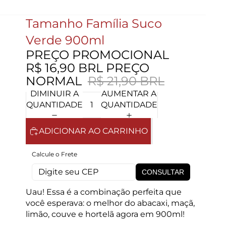
Tamanho Família Suco
Verde 900ml
PREÇO PROMOCIONAL
R$ 16,90 BRL
PREÇO
NORMAL
R$ 21,90 BRL
DIMINUIR A
AUMENTAR A
QUANTIDADE
QUANTIDADE
ADICIONAR AO CARRINHO
Calcule o Frete
CONSULTAR
Uau! Essa é a combinação perfeita que
você esperava: o melhor do abacaxi, maçã,
limão, couve e hortelã agora em 900ml!