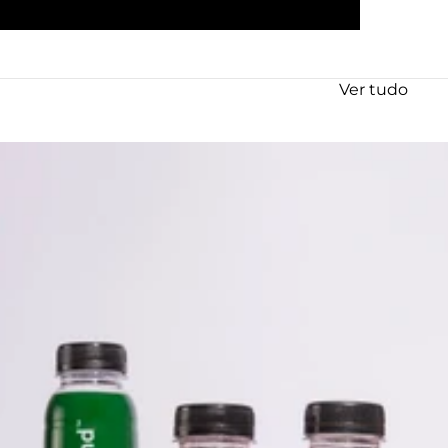
Ver tudo
egustação Sucos nobrand | 5 unidades de 230ml